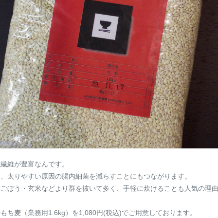
物繊維が豊富なんです。
り、太りやすい原因の腸内細菌を減らすことにもつながります。
・ごぼう・玄米などより群を抜いて多く、手軽に炊けることも人気の理
麦（業務用1.6kg）を1,080円(税込)でご用意しております。