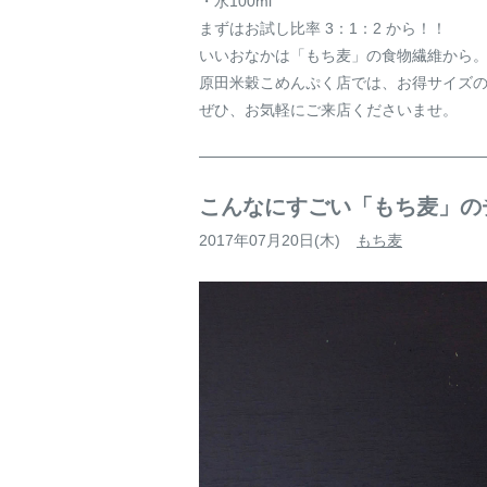
・水100ml
まずはお試し比率 3：1：2 から！！
いいおなかは「もち麦」の食物繊維から
原田米穀こめんぷく店では、お得サイズのもち
ぜひ、お気軽にご来店くださいませ。
こんなにすごい「もち麦」の
2017年07月20日(木)
もち麦