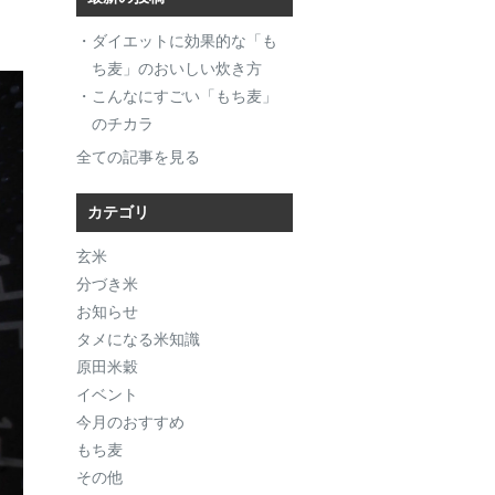
・ダイエットに効果的な「も
ち麦」のおいしい炊き方
・こんなにすごい「もち麦」
のチカラ
全ての記事を見る
カテゴリ
玄米
分づき米
お知らせ
タメになる米知識
原田米穀
イベント
今月のおすすめ
もち麦
その他