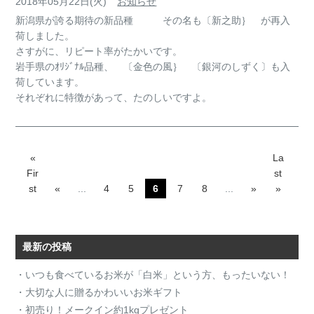
2018年05月22日(火)
お知らせ
新潟県が誇る期待の新品種 その名も〔新之助｝ が再入
荷しました。
さすがに、リピート率がたかいです。
岩手県のｵﾘｼﾞﾅﾙ品種、 〔金色の風｝ 〔銀河のしずく〕も入
荷しています。
それぞれに特徴があって、たのしいですよ。
«
La
Fir
st
st
«
...
4
5
6
7
8
...
»
»
最新の投稿
・いつも食べているお米が「白米」という方、もったいない！
・大切な人に贈るかわいいお米ギフト
・初売り！メークイン約1kgプレゼント